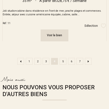
35 m²
-
À partir de
328,75 € / Semaine
Joli studio+cabine dans résidence en front de mer, proche plages et commerces.
Entrée, séjour avec cuisine américaine équipée, cabine, salle...
Réf : 11
Sélection
Sél
Voir le bien
1
2
3
4
5
6
7
Mais aussi
NOUS POUVONS VOUS PROPOSER
D'AUTRES BIENS