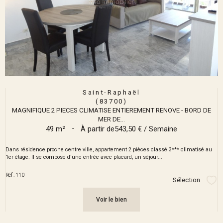
Saint-Raphaël
(83700)
MAGNIFIQUE 2 PIECES CLIMATISE ENTIEREMENT RENOVE - BORD DE
MER DE...
49 m²
-
À partir de
543,50 € / Semaine
Dans résidence proche centre ville, appartement 2 pièces classé 3*** climatisé au
1er étage. Il se compose d'une entrée avec placard, un séjour...
Réf : 110
Sélection
Sél
Voir le bien