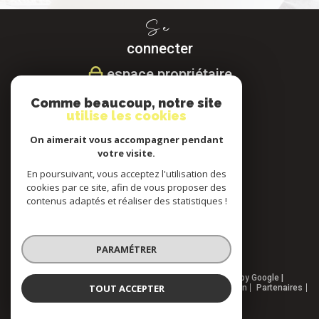
Se
connecter
espace propriétaire
Comme beaucoup, notre site
Nous
utilise les cookies
suivre
On aimerait vous accompagner pendant
votre visite.
En poursuivant, vous acceptez l'utilisation des
cookies par ce site, afin de vous proposer des
Nous
contenus adaptés et réaliser des statistiques !
adhérons
PARAMÉTRER
© 2026 | Tous droits réservés | Traduction powered by Google |
TOUT ACCEPTER
Nos honoraires
Plan du site
Mentions légales
Admin
Partenaires
Politique RGPD
Cookies