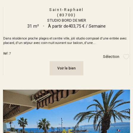
Saint-Raphaël
(83700)
STUDIO BORD DE MER
31 m²
-
À partir de
403,75 € / Semaine
Dans résidence proche plages et centre ville, joli studio composé d'une entrée avec
placard, d'un séjour avec coin-nuit ouvrant sur balcon, d'une...
Réf : 7
Sélection
Sél
Voir le bien