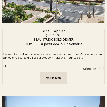
Saint-Raphaël
(83700)
BEAU STUDIO BORD DE MER
30 m²
-
À partir de
415 € / Semaine
Studio au 2ème étage d'une résidence en bord de mer, composé d'une entrée, d'un
coin cuisine équipé, d'un séjour avec coin nuit ouvrant sur balcon...
Réf : 6
Sélection
Sél
Voir le bien