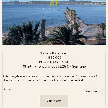
Saint-Raphaël
(83700)
2 PIECES FRONT DE MER
48 m²
-
À partir de
592,25 € / Semaine
St Raphael, dans résidence en front de mer, bel appartement 2 pièces classé 3
étoiles avec superbe vue mer équipé pour 4 personnes, composé d'une...
Réf : 101
Sélection
Sél
Voir le bien