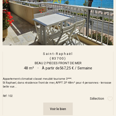
Saint-Raphaël
(83700)
BEAU 2 PIECES FRONT DE MER
48 m²
-
À partir de
567,25 € / Semaine
Appartement climatisé classé meublé tourisme 3***.
St Raphael, dans résidence front de mer, APPT 2P 48m² pour 4 personnes - terrasse
belle vue...
Réf : 102
Sélection
Sél
Voir le bien