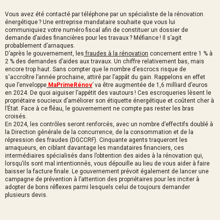
Vous avez été contacté par téléphone par un spécialiste de la rénovation
énergétique ? Une entreprise mandataire souhaite que vous lui
communiquiez votre numéro fiscal afin de constituer un dossier de
demande d’aides financières pour les travaux ? Méfiance ! Il s’agit
probablement d’arnaques.
D’après le gouvernement, les
fraudes à la rénovation
concernent entre 1 % à
2 % des demandes d’aides aux travaux. Un chiffre relativement bas, mais
encore trop haut. Sans compter que le nombre d’escrocs risque de
s'accroître l’année prochaine, attiré par l’appât du gain. Rappelons en effet
que l’enveloppe
MaPrimeRénov
’ va être augmentée de 1,6 milliard d’euros
en 2024. De quoi aiguiser l’appétit des vautours ! Ces escroqueries lèsent le
propriétaire soucieux d’améliorer son étiquette énergétique et coûtent cher à
l’État. Face à ce fléau, le gouvernement ne compte pas rester les bras
croisés.
En 2024, les contrôles seront renforcés, avec un nombre d’effectifs doublé à
la Direction générale de la concurrence, de la consommation et de la
répression des fraudes (DGCCRF). Cinquante agents traqueront les
arnaqueurs, en ciblant davantage les mandataires financiers, ces
intermédiaires spécialisés dans l’obtention des aides à la rénovation qui,
lorsqu’ils sont mal intentionnés, vous dépouille au lieu de vous aider à faire
baisser la facture finale. Le gouvernement prévoit également de lancer une
campagne de prévention à l’attention des propriétaires pour les inciter à
adopter de bons réflexes parmi lesquels celui de toujours demander
plusieurs devis.