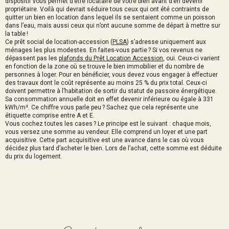
dispositif vous permet d’être locataire de votre bien avant d’en devenir
propriétaire. Voilà qui devrait séduire tous ceux qui ont été contraints de
quitter un bien en location dans lequel ils se sentaient comme un poisson
dans l’eau, mais aussi ceux qui n’ont aucune somme de départ à mettre sur
la table !
Ce prêt social de location-accession (
PLSA
) s’adresse uniquement aux
ménages les plus modestes. En faites-vous partie ? Si vos revenus ne
dépassent pas les
plafonds du Prêt Location Accession
, oui. Ceux-ci varient
en fonction de la zone où se trouve le bien immobilier et du nombre de
personnes à loger. Pour en bénéficier, vous devez vous engager à effectuer
des travaux dont le coût représente au moins 25 % du prix total. Ceux-ci
doivent permettre à l’habitation de sortir du statut de passoire énergétique.
Sa consommation annuelle doit en effet devenir inférieure ou égale à 331
kWh/m². Ce chiffre vous parle peu ? Sachez que cela représente une
étiquette comprise entre A et E.
Vous cochez toutes les cases ? Le principe est le suivant : chaque mois,
vous versez une somme au vendeur. Elle comprend un loyer et une part
acquisitive. Cette part acquisitive est une avance dans le cas où vous
décidez plus tard d’acheter le bien. Lors de l’achat, cette somme est déduite
du prix du logement.