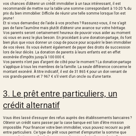
vos chances d’obtenir un crédit immobilier à un taux intéressant, il est
recommandé de mettre sur la table une somme correspondant à 10-20 % du
prix du bien immobilier. Difficile de réunir une telle somme lorsque l’on est
jeune !
Et si vous demandiez de l’aide à vos proches ? Rassurez-vous, il ne s’agit
pas de faire l’aumône mais plutôt d’obtenir une avance sur votre héritage.
Vos parents seront certainement heureux de pouvoir vous aider au moment
où vous en avez le plus besoin. En procédant à une donation-partage, ils font
bien plus que vous donner un coup de pouce pour acquérir le bien immobilier
de vos rêves. Ils vous évitent également de payer des droits de succession
lors de leur décès. La donation de parents à leurs enfants est en effet
exonérée d’impôts jusqu’à 100 000 €.
Vos parents n’ont pas d’argent de côté pour le moment ? La donation-partage
s’applique à tous les membres de la famille. La seule différence concerne le
montant exonéré. À titre indicatif, il est de 31 865 € pour un don venant de
vos grands-parents et 7 967 € s’il vient d’un oncle ou d’une tante.
3. Le prêt entre particuliers, un
crédit alternatif
Vous êtes lassé d’essuyer des refus auprès des établissements bancaires ?
Obtenir un crédit sans passer par la case banque est loin d’être mission
impossible. Pour financer votre bien immobilier, vous pouvez recourir au prêt
entre particuliers. Ce type de prêt vous permet d’emprunter la somme que