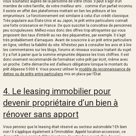
vous souhaitez auprès de la personne de votre choix. Il peut s’agir d’un
membre de votre famille, de votre meilleur ami… comme d’un parfait inconnu.
Il existe en effet des plateformes mettant en lien les prêteurs et les
emprunteurs. Le fonctionnement est similaire à celui d’un crédit classique.
Très populaire aux États-Unis et au Japon, le prêt entre particuliers connaît
une forte croissance en France. De quoi susciter la convoitise de personnes
peu scrupuleuses. Méfiez-vous donc des offres trop attrayantes qui vous
proposent des taux d’intérêt au ras des pâquerettes, par exemple. Il s’agit
très probablement d’arnaques. Avant de souscrire à un prêt entre particuliers
en ligne, vérifiez la fiabilité du site. N’hésitez pas à consulter les avis et à lire
les commentaires sur les blogs, forums et réseaux sociaux traitant du sujet.
Il y a fort à parier que la somme empruntée dépasse les trois chiffres. Il est
donc vivement recommandé de formaliser votre prêt par écrit, même avec
un proche. Cette démarche est d’ailleurs obligatoire lorsque le montant du
prêt dépasse 5 000 €. Vous pouvez utiliser le
modèle de reconnaissance de
dettes ou de prêts entre particuliers
mis en place par l’État.
4. Le leasing immobilier pour
devenir propriétaire d’un bien à
rénover sans apport
Vous pensiez que le leasing était réservé au secteur automobile ? Eh bien
non ! Il s’applique également à l’immobilier. Appelé location-accession, ce