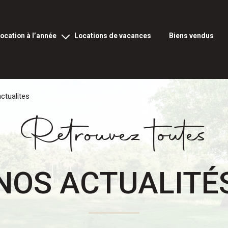
location à l’année
locations de vacances
biens vendus
ocation vide à l’année
ation meublée à l’année
ctualites
rofessionnels et commerciaux
Retrouvez toutes
NOS ACTUALITÉ
fs