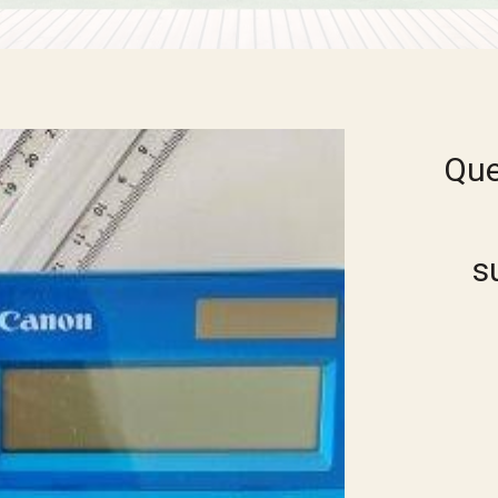
Que
s