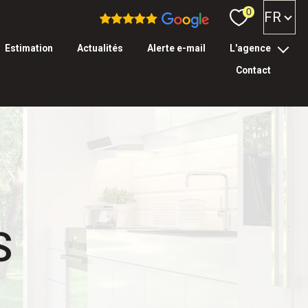
Langue
0
FR
estimation
actualités
alerte e-mail
l'agence
contact
l’équipe
tarifs & garanties
S