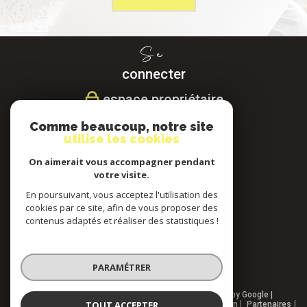
Se
connecter
espace propriétaire
Comme beaucoup, notre site
Nous
utilise les cookies
suivre
On aimerait vous accompagner pendant
votre visite.
En poursuivant, vous acceptez l'utilisation des
cookies par ce site, afin de vous proposer des
Nous
contenus adaptés et réaliser des statistiques !
adhérons
PARAMÉTRER
© 2026 | Tous droits réservés | Traduction powered by Google |
TOUT ACCEPTER
Nos honoraires
Plan du site
Mentions légales
Admin
Partenaires