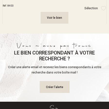
Réf : 8400
Sélection
Sél
Voir le bien
Vous n'avez pas trouvé
LE BIEN CORRESPONDANT À VOTRE
RECHERCHE ?
Créer une alerte email et recevez les biens correspondants à votre
recherche dans votre boîte mail !
Créer l'alerte
Se