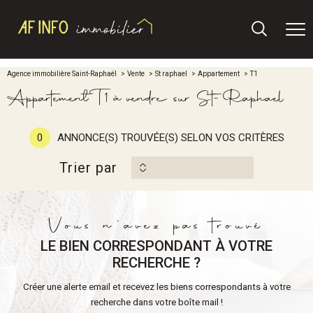
Agence immobilière Saint-Raphaël
Vente
St raphael
Appartement
T1
Appartement T1 à vendre sur St-Raphael
0
ANNONCE(S) TROUVÉE(S) SELON VOS CRITÈRES
Trier par
Vous n'avez pas trouvé
LE BIEN CORRESPONDANT À VOTRE
RECHERCHE ?
Créer une alerte email et recevez les biens correspondants à votre
recherche dans votre boîte mail !