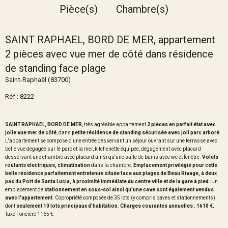
Pièce(s)
Chambre(s)
SAINT RAPHAEL, BORD DE MER, appartement
2 pièces avec vue mer de côté dans résidence
de standing face plage
Saint-Raphaël (83700)
Réf : 8222
SAINT RAPHAEL, BORD DE MER
, très agréable appartement
2 pièces en parfait état avec
jolie vue mer de côté
, dans
petite résidence de standing sécurisée avec joli parc arboré
.
L'appartement se compose d'une entrée desservant un séjour ouvrant sur une terrasse avec
belle vue degagée sur le parc et la mer, kitchenette équipée, dégagement avec placard
desservant une chambre avec placard ainsi qu'une salle de bains avec wc et fenêtre.
Volets
roulants électriques, climatisation
dans la chambre.
Emplacement privilégié pour cette
belle résidence parfaitement entretenue située face aux plages de Beau Rivage, à deux
pas du Port de Santa Lucia, à proximité immédiate du centre ville et de la gare à pied.
Un
emplacement de
stationnement en sous-sol ainsi qu'une cave sont également vendus
avec l'appartement
. Copropriété composée de 35 lots (y compris caves et stationnements)
dont
seulement 10 lots principaux d'habitation
.
Charges courantes annuelles : 1610 €.
Taxe Foncière 1165 €.