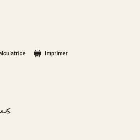
alculatrice
Imprimer
us