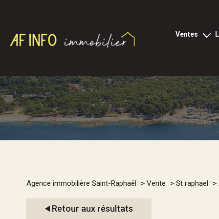
ventes
tous les biens
l
appartements
loc
locaux p
villas
terrains
viagers
1
programmes neu
Type de bien
Agence immobilière Saint-Raphaël
Vente
St raphael
commerces
Appartement
83700 - 
Retour aux résultats