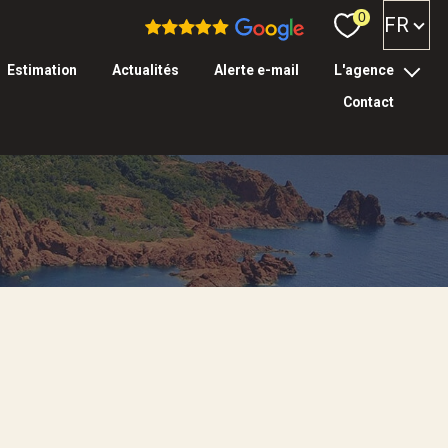
Langue
0
FR
estimation
actualités
alerte e-mail
l'agence
contact
l’équipe
tarifs & garanties
Filtrer
réinitialiser les
filtres