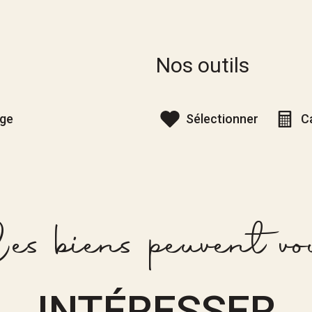
Nos outils
age
Sélectionner
C
es biens peuvent vo
INTÉRESSER