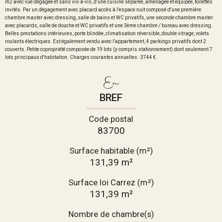
m2 avec vue dégagée et sans vis-à-vis, d’une cuisine séparée, aménagée et équipée, toilettes
invités. Par un dégagement avec placard accès à l’espace nuit composé d'une première
chambre master avec dressing, salle de bains et WC privatifs, une seconde chambre master
avec placards, salle de douche et WC privatifs et une 3ème chambre / bureau avec dressing.
Belles prestations intérieures, porte blindée, climatisation réversible, double vitrage, volets
roulants électriques. Est également vendu avec l’appartement, 4 parkings privatifs dont 2
couverts. Petite copropriété composée de 19 lots (y compris stationnement) dont seulement 7
lots principaux d'habitation. Charges courantes annuelles : 3744 €.
En
BREF
Code postal
83700
Surface habitable (m²)
131,39 m²
Surface loi Carrez (m²)
131,39 m²
Nombre de chambre(s)