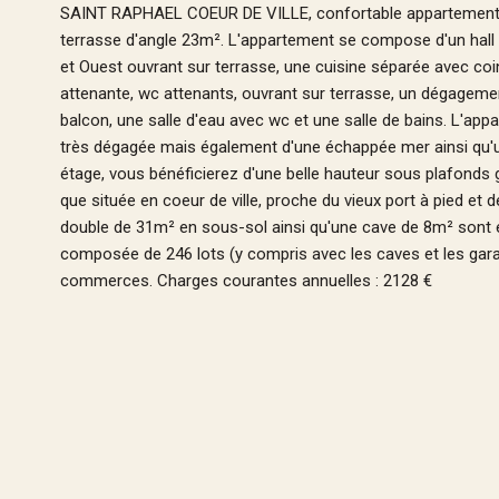
SAINT RAPHAEL COEUR DE VILLE, confortable appartement 4
terrasse d'angle 23m². L'appartement se compose d'un hall 
et Ouest ouvrant sur terrasse, une cuisine séparée avec co
attenante, wc attenants, ouvrant sur terrasse, un dégagem
balcon, une salle d'eau avec wc et une salle de bains. L'app
très dégagée mais également d'une échappée mer ainsi qu'une
étage, vous bénéficierez d'une belle hauteur sous plafonds 
que située en coeur de ville, proche du vieux port à pied e
double de 31m² en sous-sol ainsi qu'une cave de 8m² sont é
composée de 246 lots (y compris avec les caves et les garag
commerces. Charges courantes annuelles : 2128 €