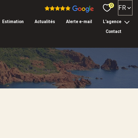
Langue
0
FR
estimation
actualités
alerte e-mail
l'agence
contact
l’équipe
tarifs & garanties
Filtrer
réinitialiser les
filtres