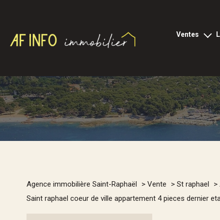
ventes
tous les biens
l
appartements
loc
locaux p
villas
terrains
viagers
1
programmes neu
Type de bien
Agence immobilière Saint-Raphaël
Vente
St raphael
commerces
Saint raphael coeur de ville appartement 4 pieces dernier 
Appartement
83700 - 