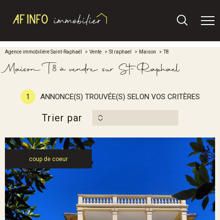
Agence immobilière Saint-Raphaël
Vente
St raphael
Maison
T8
Maison T8 à vendre sur St-Raphael
1
ANNONCE(S) TROUVÉE(S) SELON VOS CRITÈRES
Trier par
coup de coeur