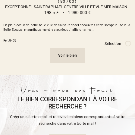
(83700)
EXCEPTIONNEL SAINT-RAPHAËL CENTRE-VILLE ET VUE MER MAISON...
198 m²
-
1 980 000 €
En plein coeur de notre belle ville de Saint-Raphaël découvrez cette somptueuse villa
Belle Époque, magnifiquement restaurée, qui allie charme...
Réf : 8438
Sélection
Sél
Voir le bien
Vous n'avez pas trouvé
LE BIEN CORRESPONDANT À VOTRE
RECHERCHE ?
Créer une alerte email et recevez les biens correspondants à votre
recherche dans votre boîte mail !