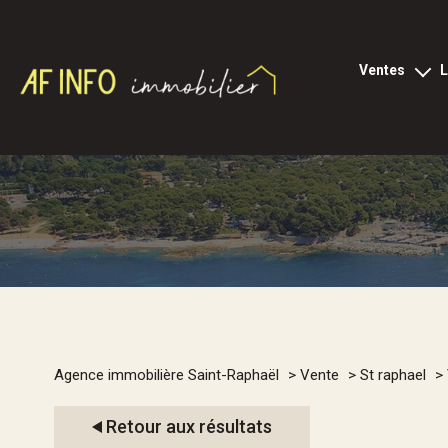
ventes
tous les biens
l
appartements
loc
locaux p
villas
terrains
viagers
1
programmes neu
Type de bien
Agence immobilière Saint-Raphaël
Vente
St raphael
commerces
Villa
83700 - Saint-Rap
Retour aux résultats