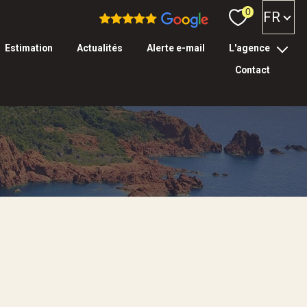
Langue
0
FR
estimation
actualités
alerte e-mail
l'agence
contact
l’équipe
tarifs & garanties
Filtrer
réinitialiser les
filtres