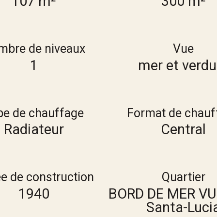
107 m²
300 m²
mbre de niveaux
Vue
1
mer et verdu
pe de chauffage
Format de chauf
Radiateur
Central
e de construction
Quartier
1940
BORD DE MER VU
Santa-Luci