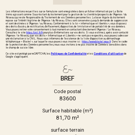
Les informations recueillies sur ce formulaire sont enregistrées dans un fichier informatisé par La Boite
Immo agissant comme Sous-traitant du traitement pour la gestion de la clientèle/prospects de l'Agence / du
Réseau qui reste Responsable du Traitement de vos Données personnelles. La base légale du traitement
repose sur l'intérêt légitime de l'Agence / du Réseau. Elles sont conservées jusqu'à demande de suppression
et sont destinées à l'Agence / au Réseau. Conformément à la loi « informatique et libertés », vous disposez
des droits d’accès, de rectification, d’effacement, d’opposition, de limitation et de portabilité de vos données.
Vous pouvez retirer votre consentement à tout moment en contactant directement l’Agence / Le Réseau.
Consultez le site
https://cnil.fr/fr
pour plus d’informations sur vos droits. Si vous estimez, après avoir contacté
l'Agence / le Réseau, que vos droits « Informatique et Libertés » ne sont pas respectés, vous pouvez adresser
une réclamation à la CNIL. Nous vous informons de l’existence de la liste d'opposition au démarchage
téléphonique « Bloctel », sur laquelle vous pouvez vous inscrire ici :
https://www.bloctel.gouv.fr
. Dans le cadre
de la protection des Données personnelles, nous vous invitons à ne pas inscrire de Données sensibles dans
le champ de saisie libre.
Ce site est protégé par reCAPTCHA, les
Politiques de Confidentialité
et es
Conditions d'utilisation
de
Google s'appliquent.
En
BREF
Code postal
83600
Surface habitable (m²)
81,70 m²
surface terrain