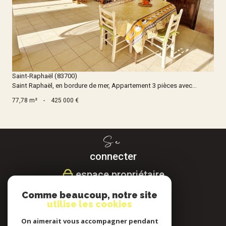
Voir le bien
Saint-Raphaël (83700)
Saint Raphaël, en bordure de mer, Appartement 3 pièces avec...
77,78 m²
-
425 000 €
Se
connecter
espace propriétaire
Comme beaucoup, notre site
Nous
utilise les cookies
suivre
On aimerait vous accompagner pendant