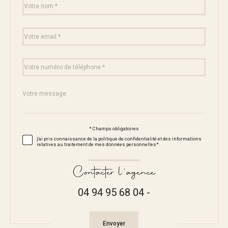
Fieldset
*
par
défaut
email
*
Téléphone
*
Message
Fieldset
*
par
défaut
* Champs obligatoires
Validation
j'ai pris connaissance de la politique de confidentialité et des informations
relatives au traitement de mes données personnelles*
Contacter l'agence
04 94 95 68 04 -
Validation
Envoyer