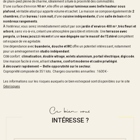
de plain-pied pleine de charme, idéalement située à proximité des commodités.
D’une surface d’environ
90 m²
, elle offre un
séjour lumineux avec belle hauteur sous
plafond
, véritable atout qui apporte volume et cachet. La maison se compose également de
2
chambres
, d’un
bureau / coin nuit
, d’une
cuisine indépendante
, d’une
salle de bain
et de
nombreux rangements
.
À l’extérieur, vous serez immédiatement séduit par son
jardin d’environ 400 m²
,
très fleuri et
arboré
, sans vis-à-vis, créant une atmosphère paisible et intimiste. Une
terrasse avec
pergola
, un
beau jacuzzi récent
et une
vue dégagée sur le massif de l’Estérel
complètent
cet espace de vie agréable.
Une dépendance avec
buanderie, douche et WC
offre un potentiel intéressant, notamment
pour un aménagement en
studio indépendant
.
Côté confort :
climatisation
,
double
vitrage
,
volets aluminium
,
portail électrique
,
digicode
.
Une maison facile à vivre, alliant
charme, confort moderne et cadre privilégié
.
À découvrir rapidement — Belle opporutnité sur le secteur.
Copropriété composée de 351 lots. Charges courantes annuelles : 1600 € -
Les informations sur les risques auxquels ce bien est exposé sont disponibles sur le site
Géorisques
Ce bien vous
INTÉRESSE ?
Nom