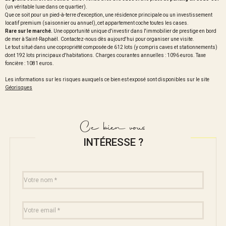
(un véritable luxe dans ce quartier).
Que ce soit pour un pied-à-terre d'exception, une résidence principale ou un investissement
locatif premium (saisonnier ou annuel), cet appartement coche toutes les cases.
Rare sur le marché.
Une opportunité unique d'investir dans l'immobilier de prestige en bord
de mer à Saint-Raphaël. Contactez-nous dès aujourd'hui pour organiser une visite.
Le tout situé dans une copropriété composée de 612 lots (y compris caves et stationnements)
dont 192 lots principaux d'habitations. Charges courantes annuelles : 1096 euros. Taxe
foncière : 1081 euros.
Les informations sur les risques auxquels ce bien est exposé sont disponibles sur le site
Géorisques
Ce bien vous
INTÉRESSE ?
Nom
Fieldset
*
par
défaut
email
*