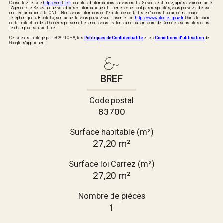
Consultez le site
https://cnil.fr/fr
pour plus d’informations sur vos droits. Si vous estimez, après avoir contacté
l'Agence / le Réseau, que vos droits « Informatique et Libertés » ne sont pas respectés, vous pouvez adresser
une réclamation à la CNIL. Nous vous informons de l’existence de la liste d'opposition au démarchage
téléphonique « Bloctel », sur laquelle vous pouvez vous inscrire ici :
https://www.bloctel.gouv.fr
. Dans le cadre
de la protection des Données personnelles, nous vous invitons à ne pas inscrire de Données sensibles dans
le champ de saisie libre.
Ce site est protégé par reCAPTCHA, les
Politiques de Confidentialité
et es
Conditions d'utilisation
de
Google s'appliquent.
En
BREF
Code postal
83700
Surface habitable (m²)
27,20 m²
Surface loi Carrez (m²)
27,20 m²
Nombre de pièces
1