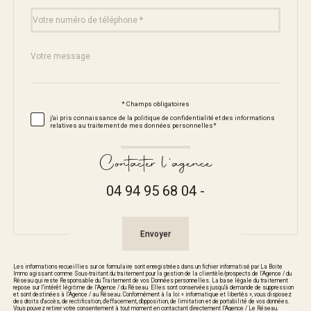
Téléphone
*
Message
Fieldset
*
par
défaut
* Champs obligatoires
Validation
j'ai pris connaissance de la politique de confidentialité et des informations
relatives au traitement de mes données personnelles*
Contacter l'agence
04 94 95 68 04 -
Validation
Envoyer
Les informations recueillies sur ce formulaire sont enregistrées dans un fichier informatisé par La Boite
Immo agissant comme Sous-traitant du traitement pour la gestion de la clientèle/prospects de l'Agence / du
Réseau qui reste Responsable du Traitement de vos Données personnelles. La base légale du traitement
repose sur l'intérêt légitime de l'Agence / du Réseau. Elles sont conservées jusqu'à demande de suppression
et sont destinées à l'Agence / au Réseau. Conformément à la loi « informatique et libertés », vous disposez
des droits d’accès, de rectification, d’effacement, d’opposition, de limitation et de portabilité de vos données.
Vous pouvez retirer votre consentement à tout moment en contactant directement l’Agence / Le Réseau.