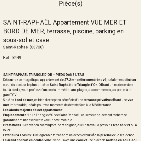
Pièce(s)
SAINT-RAPHAËL Appartement VUE MER ET
BORD DE MER, terrasse, piscine, parking en
sous-sol et cave
Saint-Raphaël (83700)
Réf : 8449
SAINT-RAPHAËL TRIANGLE D’OR – PIEDS DANS L'EAU
Découvrez ce magnifique
appartement de 27.2 m² entièrement rénové
, idéalement situé au
cœur du secteur le plus prisé de
Saint-Raphaël : le Triangle d'Or
. Offrant un mode de vie «
tout à pied », vous profitez d'un accès immédiat aux plages, aux commerces, au port et à la
gare TGV.
Situé en
bord de mer
, ce bien d'exception bénéficie d'une
terrasse privative
offrant une
vue
mer
imprenable, idéale pour vos moments de détente face à la Méditerranée.
Les atouts majeurs de cet appartement :
Emplacement n°1 :
Le Triangle d'Or de Saint-Raphaël, un secteur hautement recherché
garantissant une excellente valeur patrimoniale.
Prestations :
Rénovation contemporaine et soignée, aucun travail à prévoir. Prêt à habiter ou à
louer.
Extérieur & Loisirs :
Une agréable terrasse et un accès exclusif à la
piscine
de la résidence.
Le grand confort en centre-ville :
Vendu avec une
cave
et une place de
parking en sous-sol