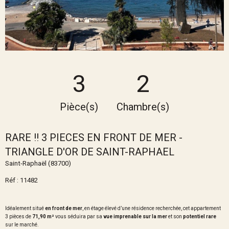
3
2
Pièce(s)
Chambre(s)
RARE !! 3 PIECES EN FRONT DE MER -
TRIANGLE D'OR DE SAINT-RAPHAEL
Saint-Raphaël (83700)
Réf : 11482
Idéalement situé
en front de mer
, en étage élevé d’une résidence recherchée, cet appartement
3 pièces de
71,90 m²
vous séduira par sa
vue imprenable sur la mer
et son
potentiel rare
sur le marché.