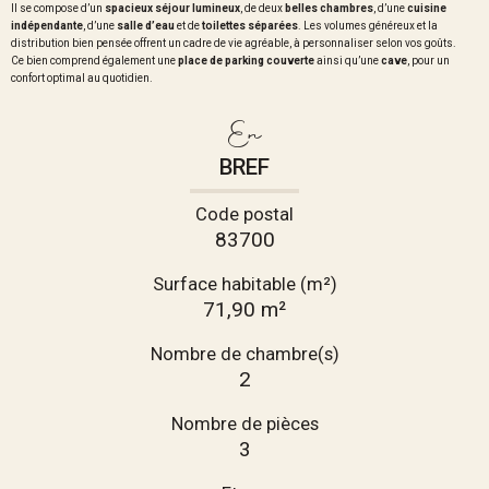
Il se compose d’un
spacieux séjour lumineux
, de deux
belles chambres
, d’une
cuisine
indépendante
, d’une
salle d’eau
et de
toilettes séparées
. Les volumes généreux et la
distribution bien pensée offrent un cadre de vie agréable, à personnaliser selon vos goûts.
Ce bien comprend également une
place de parking couverte
ainsi qu’une
cave
, pour un
confort optimal au quotidien.
En
BREF
Code postal
83700
Surface habitable (m²)
71,90 m²
Nombre de chambre(s)
2
Nombre de pièces
3