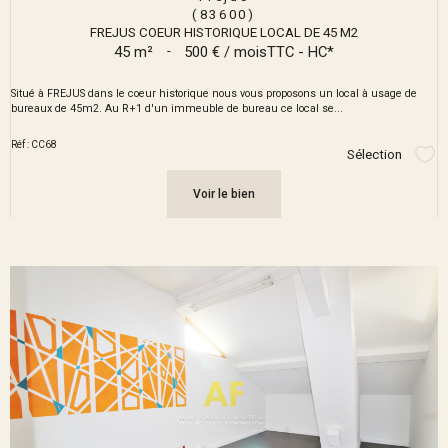
(83600)
FREJUS COEUR HISTORIQUE LOCAL DE 45 M2
45 m²
-
500 € / mois
TTC - HC*
Situé à FREJUS dans le coeur historique nous vous proposons un local à usage de
bureaux de 45m2. Au R+1 d'un immeuble de bureau ce local se...
Réf : CC68
Sélection
Sél
Voir le bien