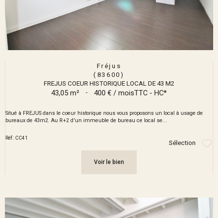
Fréjus
(83600)
FREJUS COEUR HISTORIQUE LOCAL DE 43 M2
43,05 m²
-
400 € / mois
TTC - HC*
Situé à FREJUS dans le coeur historique nous vous proposons un local à usage de
bureaux de 43m2. Au R+2 d'un immeuble de bureau ce local se...
Réf : CC41
Sélection
Sél
Voir le bien