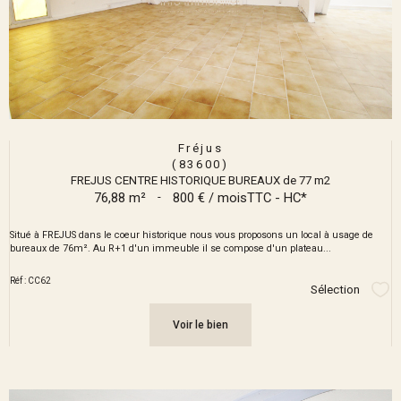
Fréjus
(83600)
FREJUS CENTRE HISTORIQUE BUREAUX de 77 m2
76,88 m²
-
800 € / mois
TTC - HC*
Situé à FREJUS dans le coeur historique nous vous proposons un local à usage de
bureaux de 76m². Au R+1 d'un immeuble il se compose d'un plateau...
Réf : CC62
Sélection
Sél
Voir le bien