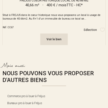
FREJUS COEUR HISTORIQUE LOCAL DE 40.66 M2
40,66 m²
-
400 € / mois
TTC - HC*
Situé à FREJUS dans le coeur historique nous vous proposons un local à usage de
bureaux de 40.66m2. Au R+1 d'un immeuble de bureau ce local se...
Réf : CC67
Sélection
Sél
Voir le bien
Mais aussi
NOUS POUVONS VOUS PROPOSER
D'AUTRES BIENS
Commerce pro à louer à Fréjus
Bureaux pro à louer à Fréjus