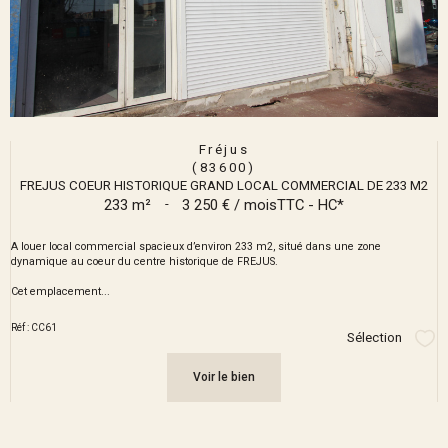
Fréjus
(83600)
FREJUS COEUR HISTORIQUE GRAND LOCAL COMMERCIAL DE 233 M2
233 m²
-
3 250 € / mois
TTC - HC*
A louer local commercial spacieux d’environ 233 m2, situé dans une zone
dynamique au coeur du centre historique de FREJUS.
Cet emplacement...
Réf : CC61
Sélection
Sél
Voir le bien