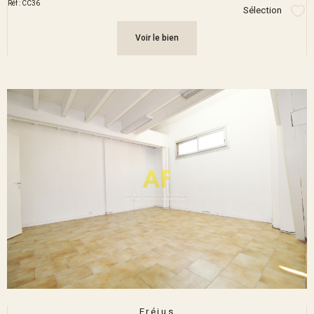
Réf : CC36
Sélection
Sél
Voir le bien
Fréjus