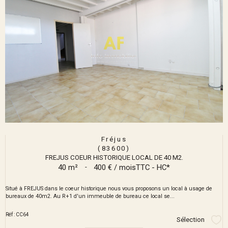
Fréjus
(83600)
FREJUS COEUR HISTORIQUE LOCAL DE 40 M2.
40 m²
-
400 € / mois
TTC - HC*
Situé à FREJUS dans le coeur historique nous vous proposons un local à usage de
bureaux de 40m2. Au R+1 d'un immeuble de bureau ce local se...
Réf : CC64
Sélection
Sél