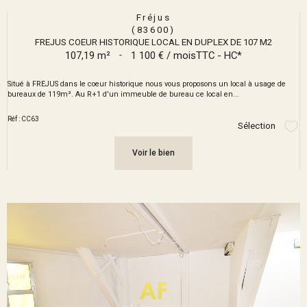
Fréjus
(83600)
FREJUS COEUR HISTORIQUE LOCAL EN DUPLEX DE 107 M2
107,19 m²
-
1 100 € / mois
TTC - HC*
Situé à FREJUS dans le coeur historique nous vous proposons un local à usage de
bureaux de 119m². Au R+1 d'un immeuble de bureau ce local en...
Réf : CC63
Sélection
Sél
Voir le bien