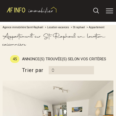
Agence immobilière Saint-Raphaël
Location vacances
St raphael
Appartement
Appartement sur St-Raphael en location
saisonnière
45
ANNONCE(S) TROUVÉE(S) SELON VOS CRITÈRES
Trier par