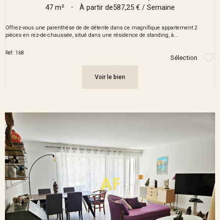
47 m²
-
À partir de
587,25 € / Semaine
Offrez-vous une parenthèse de de détente dans ce magnifique appartement 2
pièces en rez-de-chaussée, situé dans une résidence de standing, à...
Réf : 168
Sélection
Sél
Voir le bien