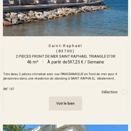
Saint-Raphaël
(83700)
2 PIECES FRONT DE MER SAINT RAPHAEL TRIANGLE D'OR
46 m²
-
À partir de
597,25 € / Semaine
Très beau 2 pièces climatisé avec vue PANORAMIQUE en front de mer pour 4
personnes dans une résidence de standing à SAINT RAPHA EL. Idéalement...
Réf : 167
Sélection
Sél
Voir le bien