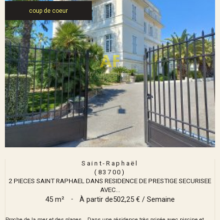
coup de coeur
Saint-Raphaël
(83700)
2 PIECES SAINT RAPHAEL DANS RESIDENCE DE PRESTIGE SECURISEE
AVEC...
45 m²
-
À partir de
502,25 € / Semaine
Proche de la mer et des plages....Dans une résidence très prisée avec piscine et