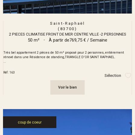
Saint-Raphaël
(83700)
2 PIECES CLIMATISE FRONT DE MER CENTRE VILLE -2 PERSONNES
50 m²
-
À partir de
769,75 € / Semaine
Très bel appartement 2 pièces de 50 m² proposé pour 2 personnes, entièrement
rénové dans une Résidence de standing,TRIANGLE D'OR SAINT RAPHAEL.
...
Réf : 163
Sélection
Sél
Voir le bien
coup de coeur