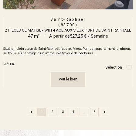
Saint-Raphaël
(83700)
2 PIECES CLIMATISE - WIFI -FACE AUX VIEUX PORT DE SAINT RAPHAEL
47 m²
-
À partir de
527,25 € / Semaine
Situé en plein cœur de Saint-Raphaël, face au Vieux-Port, cet appartement lumineux
se trouve au 1er étage d’un immeuble typique de pêcheurs....
Réf : 136
Sélection
Sél
Voir le bien
1
2
3
4
...
5