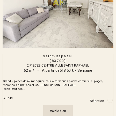
Saint-Raphaël
(83700)
2 PIECES CENTRE VILLE SAINT RAPHAEL
62 m²
-
À partir de
518,50 € / Semaine
Grand 2 pièces de 62 m² équipé pour 4 personnes proche centre ville, plages,
marchés, animations et GARE SNCF de SAINT RAPHAEL.
Idéale pour des...
Réf : 143
Sélection
Sél
Voir le bien