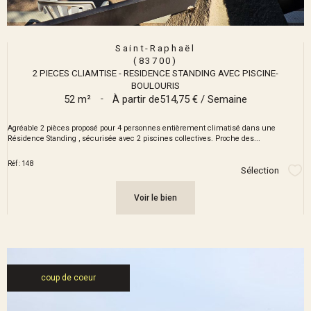
Saint-Raphaël
(83700)
2 PIECES CLIAMTISE - RESIDENCE STANDING AVEC PISCINE-
BOULOURIS
52 m²
-
À partir de
514,75 € / Semaine
Agréable 2 pièces proposé pour 4 personnes entièrement climatisé dans une
Résidence Standing , sécurisée avec 2 piscines collectives. Proche des...
Réf : 148
Sélection
Sél
Voir le bien
coup de coeur