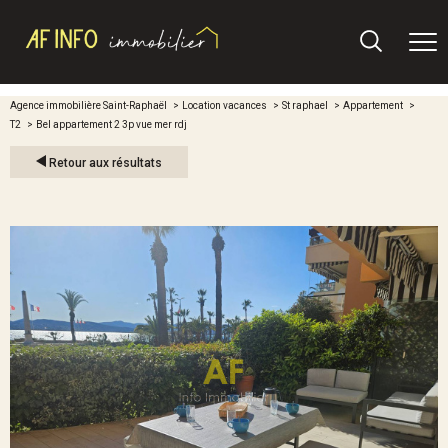
Agence immobilière Saint-Raphaël
Location vacances
St raphael
Appartement
T2
Bel appartement 2 3p vue mer rdj
Retour aux résultats