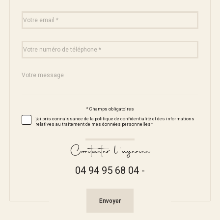
défaut
email
*
Téléphone
*
Message
Fieldset
*
par
défaut
* Champs obligatoires
Validation
j'ai pris connaissance de la politique de confidentialité et des informations
relatives au traitement de mes données personnelles*
Contacter l'agence
04 94 95 68 04 -
Validation
Envoyer