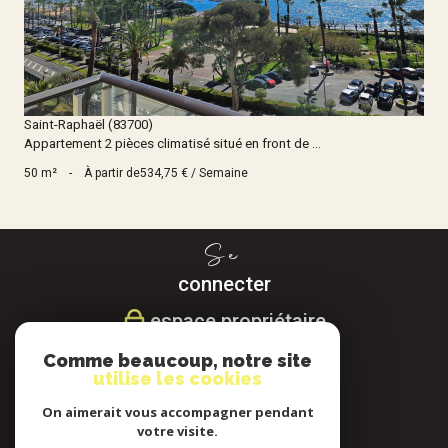
Saint-Raphaël (83700)
Appartement 2 pièces climatisé situé en front de ...
50 m²
-
À partir de
534,75 € / Semaine
Se
connecter
espace propriétaire
Comme beaucoup, notre site
Nous
utilise les cookies
suivre
On aimerait vous accompagner pendant
votre visite.