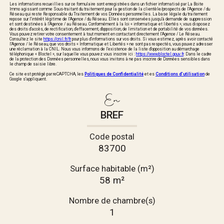
Les informations recueillies sur ce formulaire sont enregistrées dans un fichier informatisé par La Boite
Immo agissant comme Sous-traitant du traitement pour la gestion de la clientèle/prospects de l'Agence / du
Réseau qui reste Responsable du Traitement de vos Données personnelles. La base légale du traitement
repose sur l'intérêt légitime de l'Agence / du Réseau. Elles sont conservées jusqu'à demande de suppression
et sont destinées à l'Agence / au Réseau. Conformément à la loi « informatique et libertés », vous disposez
des droits d’accès, de rectification, d’effacement, d’opposition, de limitation et de portabilité de vos données.
Vous pouvez retirer votre consentement à tout moment en contactant directement l’Agence / Le Réseau.
Consultez le site
https://cnil.fr/fr
pour plus d’informations sur vos droits. Si vous estimez, après avoir contacté
l'Agence / le Réseau, que vos droits « Informatique et Libertés » ne sont pas respectés, vous pouvez adresser
une réclamation à la CNIL. Nous vous informons de l’existence de la liste d'opposition au démarchage
téléphonique « Bloctel », sur laquelle vous pouvez vous inscrire ici :
https://www.bloctel.gouv.fr
. Dans le cadre
de la protection des Données personnelles, nous vous invitons à ne pas inscrire de Données sensibles dans
le champ de saisie libre.
Ce site est protégé par reCAPTCHA, les
Politiques de Confidentialité
et es
Conditions d'utilisation
de
Google s'appliquent.
En
BREF
Code postal
83700
Surface habitable (m²)
58 m²
Nombre de chambre(s)
1