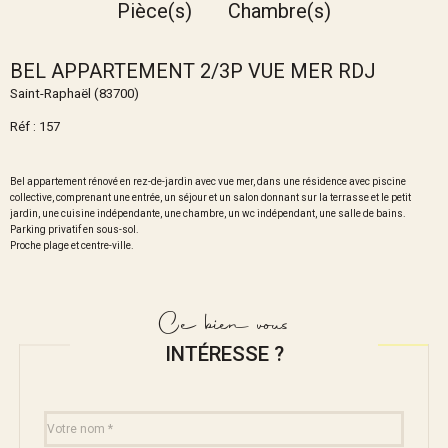
Pièce(s)
Chambre(s)
BEL APPARTEMENT 2/3P VUE MER RDJ
Saint-Raphaël (83700)
Réf : 157
Bel appartement rénové en rez-de-jardin avec vue mer, dans une résidence avec piscine
collective, comprenant une entrée, un séjour et un salon donnant sur la terrasse et le petit
jardin, une cuisine indépendante, une chambre, un wc indépendant, une salle de bains.
Parking privatif en sous-sol.
Proche plage et centre-ville.
Ce bien vous
INTÉRESSE ?
Nom
Fieldset
*
par