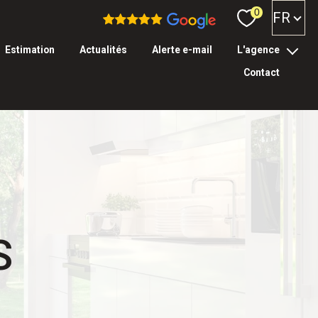
Langue
0
FR
estimation
actualités
alerte e-mail
l'agence
contact
l’équipe
tarifs & garanties
S