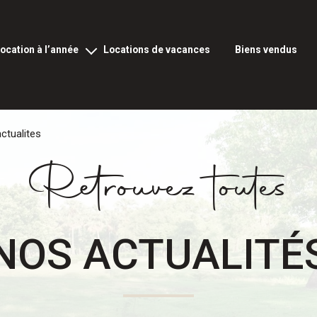
location à l’année
locations de vacances
biens vendus
ocation vide à l’année
ation meublée à l’année
ctualites
rofessionnels et commerciaux
Retrouvez toutes
NOS ACTUALITÉ
fs