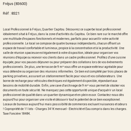
Fréjus (83600)
Réf : 8321
Local Professionnel à Fréjus, Quartier Capitou. Découvrez ce superbe local professionnel
idéalement situé à Fréjus, dans la zone d'activités du Capitou. Ce bien rare sur le marché offre
une multitude d'espaces fonctionnels et modernes, parfaits pour accueillir votre activité
professionnelle. Le local se compose de quatre bureaux indépendants, chacun offrant un
espace de travail confortable et lumineux, propice à la concentration et à la productivité. Une
salle de réunion spacieuse est également à votre disposition, idéale pour organiser vos
réunions d'équipe ou recevoir vos clients dans un cadre professionnel. Profitez d'une cuisine
équipée, pour vos pauses déjeuner ou pour préparer des collations lors de vos événements
professionnels. De plus, une terrasse de 9 m² vous offre un espace extérieur agréable pour
vous détendre ou organiser des réunions informelles. Ce bien est complété par trois places de
parking privatives, assurant un stationnement facile pour vous et vos collaborateurs. Une
borne de recharge pour véhicules électriques est également disponible, répondant aux
besoins de mobilité durable. Enfin, une cave d'archivage de 9 m² vous permet de stocker vos
documents en toute sécurité. Ne manquez pas cette opportunité unique d'acquérir un local
professionnel de qualité dans un quartier dynamique et en plein essor. Contactez-nous dès
aujourd'hui pour organiser une visite et découvrir tout le potentiel de ce bien exceptionnel.
Locaux de bureaux aujourd'hui mais posssibilté de commerces excluant nuisances et odeurs
! Copropriété de 11 lots - Charges 341€ mensuel - Electricité et Eau compris dans les charges.
Taxe Foncière 1848€.