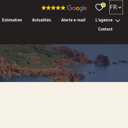
Langue
0
FR
estimation
actualités
alerte e-mail
l'agence
contact
l’équipe
tarifs & garanties
Filtrer
réinitialiser les
filtres