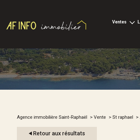
ventes
tous les biens
l
appartements
loc
locaux p
villas
terrains
viagers
1
programmes neu
Type de bien
Agence immobilière Saint-Raphaël
Vente
St raphael
commerces
Appartement
83700 - 
Retour aux résultats