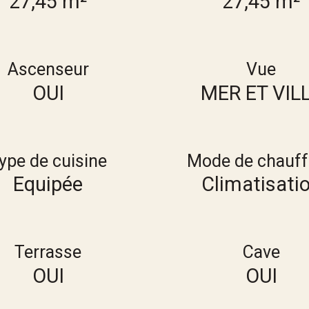
27,45 m²
27,45 m²
Ascenseur
Vue
OUI
MER ET VIL
ype de cuisine
Mode de chauf
Equipée
Climatisati
Terrasse
Cave
OUI
OUI