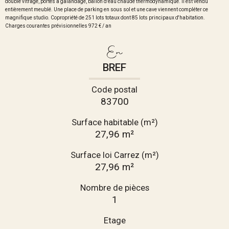
double vitrage, portes à galandage, ballon d'eau chaude thermodynamique. Il est vendu
entièrement meublé. Une place de parking en sous sol et une cave viennent compléter ce
magnifique studio. Copropriété de 251 lots totaux dont 85 lots principaux d'habitation.
Charges courantes prévisionnelles 972 € / an
En
BREF
Code postal
83700
Surface habitable (m²)
27,96 m²
Surface loi Carrez (m²)
27,96 m²
Nombre de pièces
1
Etage