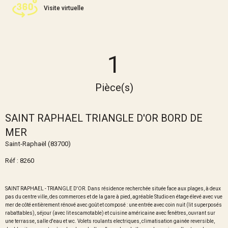
Visite virtuelle
1
Pièce(s)
SAINT RAPHAEL TRIANGLE D'OR BORD DE
MER
Saint-Raphaël (83700)
Réf : 8260
SAINT RAPHAEL - TRIANGLE D'OR. Dans résidence recherchée située face aux plages, à deux
pas du centre ville, des commerces et de la gare à pied, agréable Studio en étage élevé avec vue
mer de côté entièrement rénové avec goût et composé : une entrée avec coin nuit (lit superposés
rabattables), séjour (avec lit escamotable) et cuisine américaine avec fenêtres, ouvrant sur
une terrasse, salle d'eau et wc. Volets roulants electriques, climatisation gainée reversible,