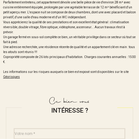
Parfaitement entretenu, cet appartement dévoile une belle pièce de vie d'environ 28 m² avec
cuisine entièrement équipée, prolongée par une agréable terrasse de 12 m² bénéficiant d'un
petit aperçu mer. L'espace nuit se compose de deux chambres, dont une avec placard et balcon
privatif, d'une salle d'eau moderne et d'un WC indépendant.
Vous apprécierez la qualité de ses prestations et son excellent état général : climatisation
réversible, double vitrage, fibre optique, vidéophone, ascenseur... Aucun travaux n'est à
prévoir.
Un garage fermé en sous-sol complète ce bien, un véritable privilège dans ce secteur où tout se
fait à pied.
Une adresse recherchée, une résidence récente de qualité et un appartement clé en main : tous
les atouts sont réunis !!!
Copropriété composée de 26 lots principaux d'habitation. Charges courantes annuelles : 1500
€.
Les informations sur les risques auxquels ce bien est exposé sont disponibles sur le site
Géorisques
Ce bien vous
INTÉRESSE ?
Nom
Fieldset
*
par