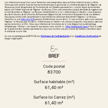
Les informations recueillies sur ce formulaire sont enregistrées dans un fichier informatisé par La Boite
Immo agissant comme Sous-traitant du traitement pour la gestion de la clientèle/prospects de l'Agence / du
Réseau qui reste Responsable du Traitement de vos Données personnelles. La base légale du traitement
repose sur l'intérêt légitime de l'Agence / du Réseau. Elles sont conservées jusqu'à demande de suppression
et sont destinées à l'Agence / au Réseau. Conformément à la loi « informatique et libertés », vous disposez
des droits d’accès, de rectification, d’effacement, d’opposition, de limitation et de portabilité de vos données.
Vous pouvez retirer votre consentement à tout moment en contactant directement l’Agence / Le Réseau.
Consultez le site
https://cnil.fr/fr
pour plus d’informations sur vos droits. Si vous estimez, après avoir contacté
l'Agence / le Réseau, que vos droits « Informatique et Libertés » ne sont pas respectés, vous pouvez adresser
une réclamation à la CNIL. Nous vous informons de l’existence de la liste d'opposition au démarchage
téléphonique « Bloctel », sur laquelle vous pouvez vous inscrire ici :
https://www.bloctel.gouv.fr
. Dans le cadre
de la protection des Données personnelles, nous vous invitons à ne pas inscrire de Données sensibles dans
le champ de saisie libre.
Ce site est protégé par reCAPTCHA, les
Politiques de Confidentialité
et es
Conditions d'utilisation
de
Google s'appliquent.
En
BREF
Code postal
83700
Surface habitable (m²)
61,40 m²
Surface loi Carrez (m²)
61,40 m²