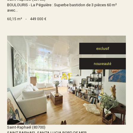
BOULOURIS - La Péguière : Superbe bastidon de 3 pièces 60 m²
avec...
60,15 m²
-
449 000 €
exclusif
nouveauté
Voir le bien
Saint-Raphaël (83700)
SAINT RAPHAEL SANTA LUCIA BORD DE MER