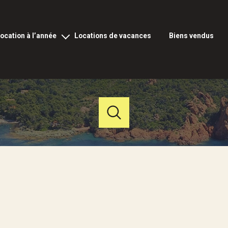
location à l’année
locations de vacances
biens vendus
ocation vide à l’année
ation meublée à l’année
rofessionnels et commerciaux
Acheter
Louer
Estimer
de l'ancien
à l'année
fs
Budget
du neuf
en saisonnier
de l'immo pro
de l'immo pro