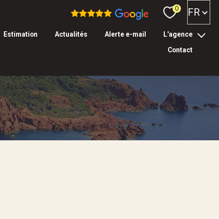
Langue
0
FR
estimation
actualités
alerte e-mail
l'agence
contact
l’équipe
tarifs & garanties
Filtrer
réinitialiser les
filtres