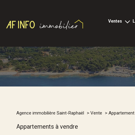
ventes
tous les biens
l
appartements
loc
locaux p
villas
terrains
viagers
1
programmes neu
Type de bien
Agence immobilière Saint-Raphaël
Vente
Appartement
commerces
Appartement
Appartements à vendre