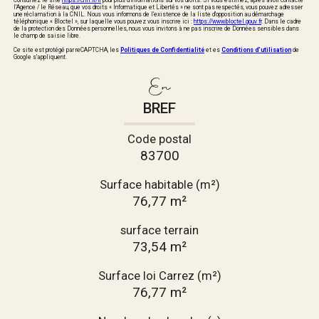
Consultez le site
https://cnil.fr/fr
pour plus d’informations sur vos droits. Si vous estimez, après avoir contacté
l'Agence / le Réseau, que vos droits « Informatique et Libertés » ne sont pas respectés, vous pouvez adresser
une réclamation à la CNIL. Nous vous informons de l’existence de la liste d'opposition au démarchage
téléphonique « Bloctel », sur laquelle vous pouvez vous inscrire ici :
https://www.bloctel.gouv.fr
. Dans le cadre
de la protection des Données personnelles, nous vous invitons à ne pas inscrire de Données sensibles dans
le champ de saisie libre.
Ce site est protégé par reCAPTCHA, les
Politiques de Confidentialité
et es
Conditions d'utilisation
de
Google s'appliquent.
En
BREF
Code postal
83700
Surface habitable (m²)
76,77 m²
surface terrain
73,54 m²
Surface loi Carrez (m²)
76,77 m²