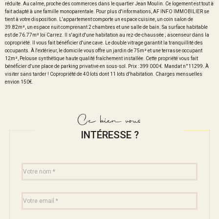
réduite. Au calme, proche des commerces dans le quartier Jean Moulin. Ce logement est tout à
fait adapté à une famille monoparentale. Pour plus d'informations, AF INFO IMMOBILIER se
tient à votre disposition. L'appartement comporte un espace cuisine, un coin salon de
39.82m², un espace nuit comprenant 2 chambres et une salle de bain. Sa surface habitable
est de 76.77m² loi Carrez. Il s'agit d'une habitation au rez-de-chaussée ; ascenseur dans la
copropriété. Il vous fait bénéficier d'une cave. Le double vitrage garantit la tranquillité des
occupants. À l'extérieur, le domicile vous offre un jardin de 75m² et une terrasse occupant
12m², Pelouse synthétique haute qualité fraîchement installée. Cette propriété vous fait
bénéficier d'une place de parking privative en sous-sol. Prix : 399 000 €. Mandat n°11299. À
visiter sans tarder ! Copropriété de 40 lots dont 11 lots d'habitation. Charges mensuelles
envion 150€.
Ce bien vous
INTÉRESSE ?
Nom
Fieldset
*
par
défaut
email
*