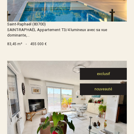
Saint-Raphaël (83700)
SAINT-RAPHAËL Appartement T3/4 lumineux avec sa vue
dominante,...
83,45 m²
-
455 000 €
exclusif
nouveauté
Voir le bien