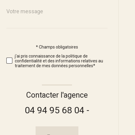
Message
Fieldset
*
par
défaut
* Champs obligatoires
Validation
j'ai pris connaissance de la politique de
confidentialité et des informations relatives au
traitement de mes données personnelles*
Contacter l'agence
04 94 95 68 04 -
Validation