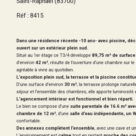
Saint-Raphaël (83700)
Réf : 8415
Dans une résidence récente -10 ans- avec piscine, dé
ouvert sur un extérieur plein sud.
Situé au 1er étage ce T3/4 développe
89,75 m² de surface
d’environ
42 m²
, résulte de l’ouverture d’une chambre sur l
agréable à vivre au quotidien.
L’exposition plein sud, la terrasse et la piscine constitu
D’une surface d’environ
30 m²
, la terrasse prolonge naturel
séjour et l’ensemble des chambres, elle apporte luminosité et 
L’agencement intérieur est fonctionnel et bien réparti.
Le bien se compose d’une
suite parentale de 16.6 m² ave
chambre de 12 m²
, d’une
salle d’eau indépendante, un
W
confortable.
Des annexes complètent l’ensemble
, avec une cave et u
L’environnement est
calme
tout en restant
proche des c