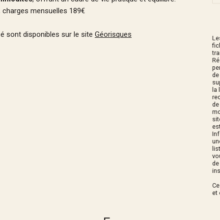
n , charges mensuelles 189€
é sont disponibles sur le site
Géorisques
Le
fi
tr
Ré
pe
de
su
la
rec
de
mo
si
es
In
un
li
vo
de
in
Ce
et