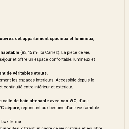
couvrez cet appartement spacieux et lumineux,
 habitable
(83,45 m² loi Carrez). La pièce de vie,
e séjour et offre un espace confortable, lumineux et
ent de véritables atouts.
lement les espaces intérieurs. Accessible depuis le
continuité entre intérieur et extérieur.
c salle de bain attenante avec son WC
, d'une
C séparé
, répondant aux besoins d’une vie familiale
n box fermé.
ommodités
, offrant un cadre de vie pratique et équilibré.