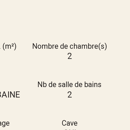
z (m²)
Nombre de chambre(s)
2
Nb de salle de bains
BAINE
2
age
Cave