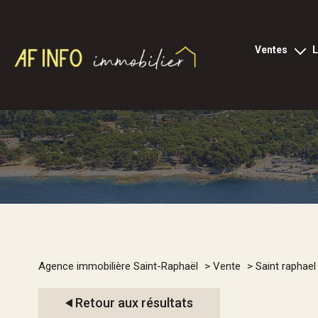
ventes
tous les biens
l
appartements
loc
locaux p
villas
terrains
viagers
1
programmes neu
Type de bien
Agence immobilière Saint-Raphaël
Vente
Saint raphael
commerces
Appartement
null
Retour aux résultats