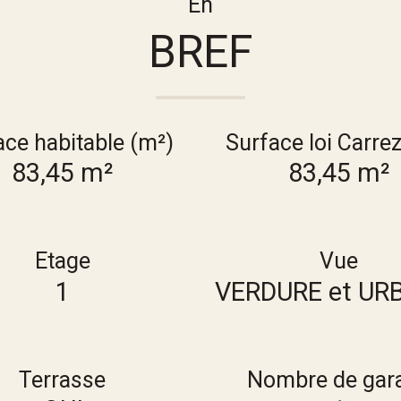
En
BREF
ace habitable (m²)
Surface loi Carre
83,45 m²
83,45 m²
Etage
Vue
1
VERDURE et UR
Terrasse
Nombre de gar