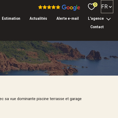
Langue
0
FR
estimation
actualités
alerte e-mail
l'agence
contact
l’équipe
tarifs & garanties
Filtrer
ec sa vue dominante piscine terrasse et garage
réinitialiser les
filtres