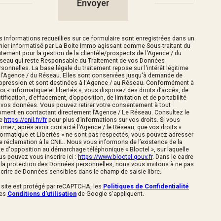
Envoyer
s informations recueillies sur ce formulaire sont enregistrées dans un
chier informatisé par La Boite Immo agissant comme Sous-traitant du
aitement pour la gestion de la clientèle/prospects de l'Agence / du
seau qui reste Responsable du Traitement de vos Données
rsonnelles. La base légale du traitement repose sur l'intérêt légitime
 l'Agence / du Réseau. Elles sont conservées jusqu'à demande de
ppression et sont destinées à l'Agence / au Réseau. Conformément à
 loi « informatique et libertés », vous disposez des droits d’accès, de
tification, d’effacement, d’opposition, de limitation et de portabilité
 vos données. Vous pouvez retirer votre consentement à tout
ment en contactant directement l’Agence / Le Réseau. Consultez le
te
https://cnil.fr/fr
pour plus d’informations sur vos droits. Si vous
timez, après avoir contacté l'Agence / le Réseau, que vos droits «
formatique et Libertés » ne sont pas respectés, vous pouvez adresser
e réclamation à la CNIL. Nous vous informons de l’existence de la
ste d'opposition au démarchage téléphonique « Bloctel », sur laquelle
us pouvez vous inscrire ici :
https://www.bloctel.gouv.fr
. Dans le cadre
 la protection des Données personnelles, nous vous invitons à ne pas
scrire de Données sensibles dans le champ de saisie libre.
 site est protégé par reCAPTCHA, les
Politiques de Confidentialité
 es
Conditions d'utilisation
de Google s'appliquent.