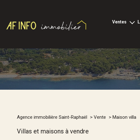
ventes
tous les biens
l
appartements
loc
locaux p
villas
terrains
viagers
2
programmes neu
Type de bien
Agence immobilière Saint-Raphaël
Vente
Maison villa
commerces
Maison
Villa
Villas et maisons à vendre