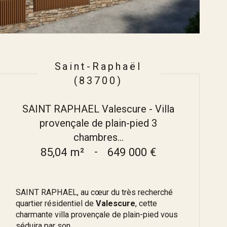
Saint-Raphaël
(83700)
SAINT RAPHAEL Valescure - Villa
provençale de plain-pied 3
chambres...
85,04 m²
-
649 000 €
SAINT RAPHAEL, au cœur du très recherché
quartier résidentiel de
Valescure
, cette
charmante villa provençale de plain-pied vous
séduira par son...