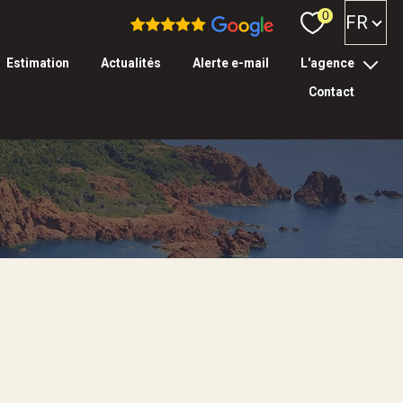
Langue
0
FR
estimation
actualités
alerte e-mail
l'agence
contact
l’équipe
tarifs & garanties
Filtrer
réinitialiser les
filtres