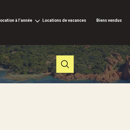
location à l’année
locations de vacances
biens vendus
ocation vide à l’année
ation meublée à l’année
rofessionnels et commerciaux
Acheter
Louer
Estimer
de l'ancien
à l'année
fs
Budget
du neuf
en saisonnier
de l'immo pro
de l'immo pro